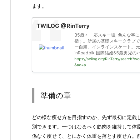
ます。
TWILOG @RinTerry
35歳♂ 一応スキー垢, 色んな事
指す。所属の基礎スキークラブで
ー自粛。インラインスケート。元フ
inRoadbik 国際結婚&5歳男児の
https://twilog.org/RinTerry/se
&ao=a
準備の章
どの様な痩せ方を目指すのか、先ず最初に定義
別できます。一つはなるべく筋肉を維持して体
係なく痩せて、とにかく体重を落とす痩せ方。