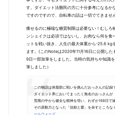
す。ダイエット法難民の方に十分参考になるか
ですのですので、自転車の話は一切でてきませ
痩せるのに極端な糖質制限は必要ない！むしろ
ンシェイクは必須ではないし、お肉なら何を食べ
ットを戦い抜き、人生の最大体重から-25.6 
ます。(このNoteは2020年11月16日に公開
9日一部加筆をしました。当時の気持ちや知識
筆しました）
この物語は体脂肪に戦いを挑んだおっさんの記録
ダイエット界においてまったく無名のおっさんが
荒廃の中から健全な精神を培い、わずか168日で減
その原動力となった「信頼と愛」を余すところな
ールウォーズ