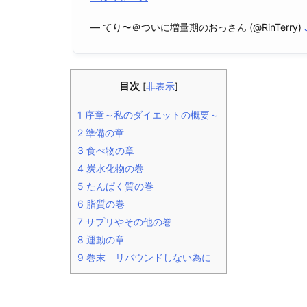
— てり〜＠ついに増量期のおっさん (@RinTerry)
目次
[
非表示
]
1
序章～私のダイエットの概要～
2
準備の章
3
食べ物の章
4
炭水化物の巻
5
たんぱく質の巻
6
脂質の巻
7
サプリやその他の巻
8
運動の章
9
巻末 リバウンドしない為に