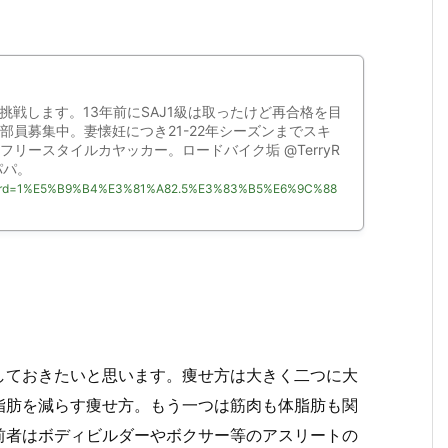
に挑戦します。13年前にSAJ1級は取ったけど再合格を目
部員募集中。妻懐妊につき21-22年シーズンまでスキ
リースタイルカヤッカー。ロードバイク垢 @TerryR
パパ。
arch?word=1%E5%B9%B4%E3%81%A82.5%E3%83%B5%E6%9C%88
しておきたいと思います。痩せ方は大きく二つに大
脂肪を減らす痩せ方。もう一つは筋肉も体脂肪も関
前者はボディビルダーやボクサー等のアスリートの