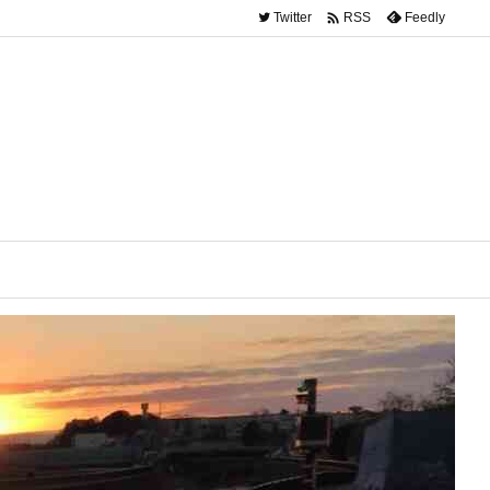

Twitter
Feedly
RSS