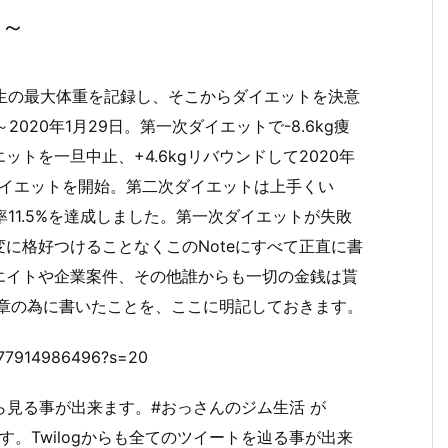
要～
.7% 人生の最大体重を記録し、そこからダイエットを決意
2020年1月29日。第一次ダイエットで-8.6kg痩
トを一旦中止、+4.6kgリバウンドして2020年
第二次ダイエットを開始。第二次ダイエットは上手くい
 体脂肪率11.5%を達成しました。第一次ダイエットが失敗
に格好つけることなくこのNoteにすべて正直に書
エイトや企業案件、その他誰からも一切の金銭は貰
勲章の為に書いたことを、ここに明記しておきます。
9977914986496?s=20
ryから見る事が出来ます。#おっさんのジム生活 が
す。Twilogからも全てのツイートを辿る事が出来