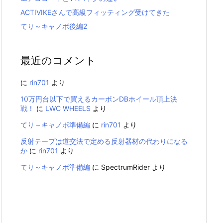
ACTIVIKEさんで高級フィッティング受けてきた
てり～キャノボ後編2
最近のコメント
に
rin701
より
10万円台以下で買えるカーボンDBホイール頂上決
戦！
に
LWC WHEELS
より
てり～キャノボ準備編
に
rin701
より
反射テープは道交法で定める反射器材の代わりになる
か
に
rin701
より
てり～キャノボ準備編
に
SpectrumRider
より