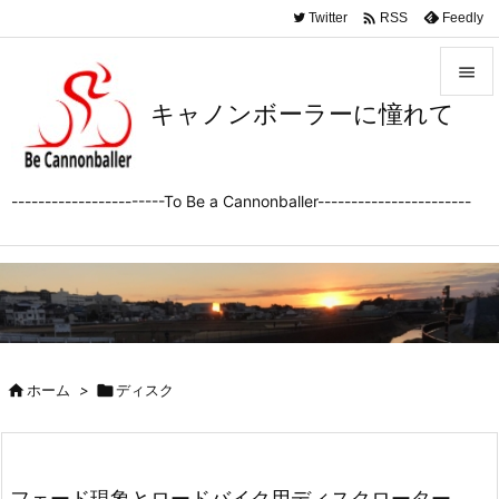

Twitter
Feedly
RSS

キャノンボーラーに憧れて

メニュ

サイド
-----------------------To Be a Cannonballer-----------------------

前へ

次へ

検索

ホーム
>

ディスク
フェード現象とロードバイク用ディスクローター